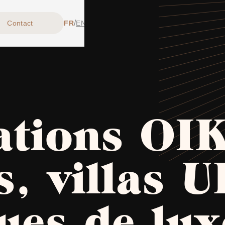
/
Contact
FR
EN
sations OI
s, villas 
ues de lux