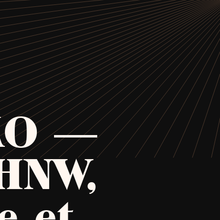
KO —
UHNW,
e et