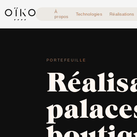
À
Technologies
Réalisations
propos
PORTEFEUILLE
Réali
palace
boutiq